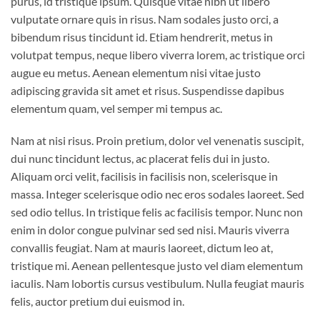
purus, id tristique ipsum. Quisque vitae nibh ut libero
vulputate ornare quis in risus. Nam sodales justo orci, a
bibendum risus tincidunt id. Etiam hendrerit, metus in
volutpat tempus, neque libero viverra lorem, ac tristique orci
augue eu metus. Aenean elementum nisi vitae justo
adipiscing gravida sit amet et risus. Suspendisse dapibus
elementum quam, vel semper mi tempus ac.
Nam at nisi risus. Proin pretium, dolor vel venenatis suscipit,
dui nunc tincidunt lectus, ac placerat felis dui in justo.
Aliquam orci velit, facilisis in facilisis non, scelerisque in
massa. Integer scelerisque odio nec eros sodales laoreet. Sed
sed odio tellus. In tristique felis ac facilisis tempor. Nunc non
enim in dolor congue pulvinar sed sed nisi. Mauris viverra
convallis feugiat. Nam at mauris laoreet, dictum leo at,
tristique mi. Aenean pellentesque justo vel diam elementum
iaculis. Nam lobortis cursus vestibulum. Nulla feugiat mauris
felis, auctor pretium dui euismod in.