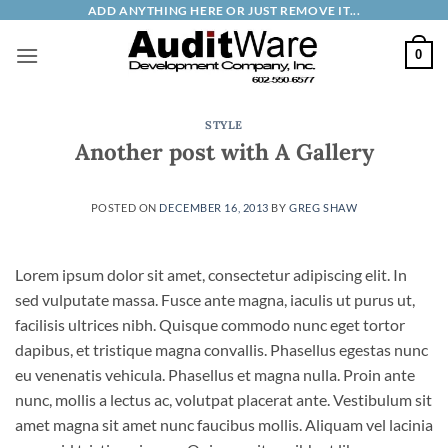
Skip
ADD ANYTHING HERE OR JUST REMOVE IT...
to
0
content
STYLE
Another post with A Gallery
POSTED ON
DECEMBER 16, 2013
BY
GREG SHAW
Lorem ipsum dolor sit amet, consectetur adipiscing elit. In
sed vulputate massa. Fusce ante magna, iaculis ut purus ut,
facilisis ultrices nibh. Quisque commodo nunc eget tortor
dapibus, et tristique magna convallis. Phasellus egestas nunc
eu venenatis vehicula. Phasellus et magna nulla. Proin ante
nunc, mollis a lectus ac, volutpat placerat ante. Vestibulum sit
amet magna sit amet nunc faucibus mollis. Aliquam vel lacinia